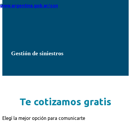
0-800-666-8400
www.argentina.gob.ar/ssn
Gestión de siniestros
Te cotizamos gratis
Elegí la mejor opción para comunicarte