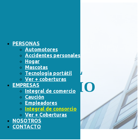
PERSONAS
Automotores
Accidentes personales
Hogar
INTEGRAL
Mascotas
Tecnología portátil
Ver + coberturas
CONSORCIO
EMPRESAS
Integral de comercio
Caución
Empleadores
Integral de consorcio
COTIZÁ AHORA
Ver + Coberturas
NOSOTROS
CONTACTO