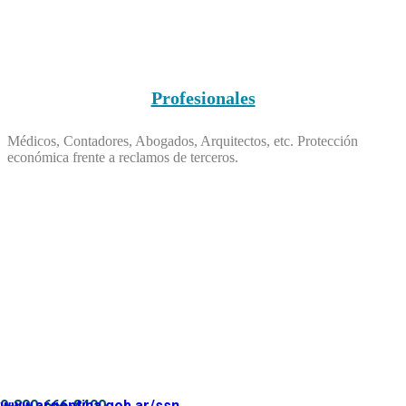
Profesionales
Médicos, Contadores, Abogados, Arquitectos, etc. Protección
económica frente a reclamos de terceros.
0-800-666-8400
www.argentina.gob.ar/ssn