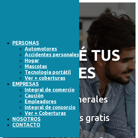
PERSONAS
Automotores
PROTEGÉ TUS
Accidentes personales
Hogar
Mascotas
BIENES
Tecnología portátil
Ver + coberturas
EMPRESAS
Integral de comercio
Caución
Seguros generales
Empleadores
Integral de consorcio
Ver + Coberturas
Te cotizamos gratis
NOSOTROS
CONTACTO