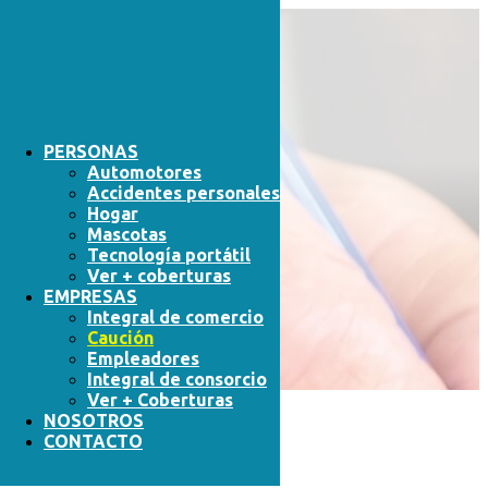
PERSONAS
Automotores
Accidentes personales
Hogar
CAUCIÓN
Mascotas
Tecnología portátil
Ver + coberturas
EMPRESAS
Integral de comercio
COTIZÁ AHORA
Caución
Empleadores
Integral de consorcio
Ver + Coberturas
NOSOTROS
CONTACTO