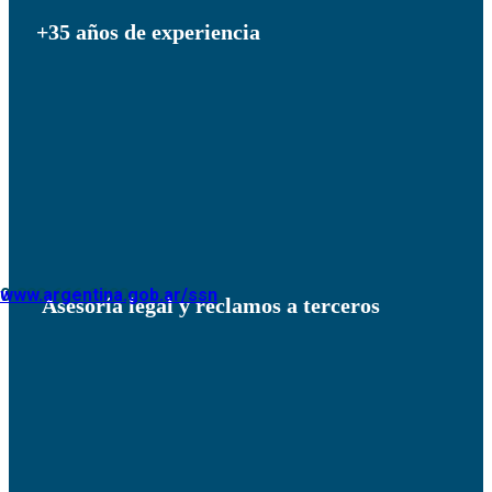
+35 años de experiencia
0-800-666-8400
www.argentina.gob.ar/ssn
Asesoría legal y reclamos a terceros